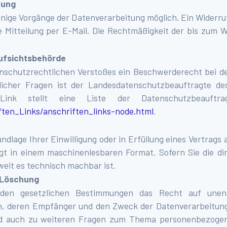
tung
inige Vorgänge der Datenverarbeitung möglich. Ein Widerruf I
e Mitteilung per E-Mail. Die Rechtmäßigkeit der bis zum W
ufsichtsbehörde
tenschutzrechtlichen Verstoßes ein Beschwerderecht bei d
licher Fragen ist der Landesdatenschutzbeauftragte de
Link stellt eine Liste der Datenschutzbeauftra
ften_Links/anschriften_links-node.html
.
ndlage Ihrer Einwilligung oder in Erfüllung eines Vertrags 
olgt in einem maschinenlesbaren Format. Sofern Sie die 
weit es technisch machbar ist.
, Löschung
den gesetzlichen Bestimmungen das Recht auf unentg
 deren Empfänger und den Zweck der Datenverarbeitung 
nd auch zu weiteren Fragen zum Thema personenbezogene